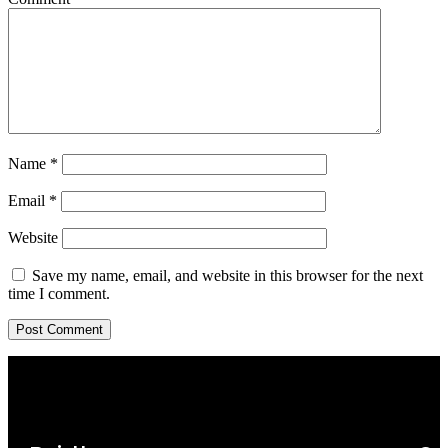
Name
*
Email
*
Website
Save my name, email, and website in this browser for the next
time I comment.