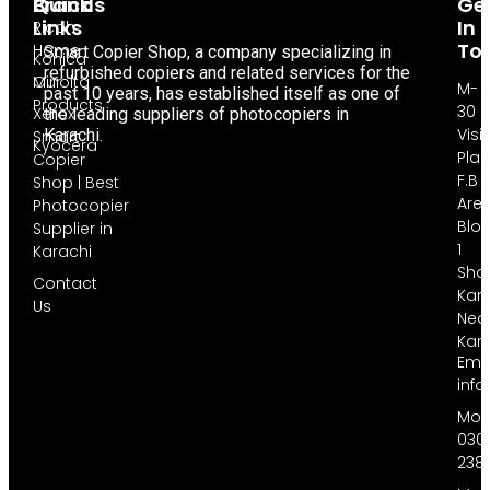
Brands
Quick
Ge
Links
In
Ricoh
To
Home
Smart Copier Shop, a company specializing in
Konica
refurbished copiers and related services for the
Minolta
Our
M-
past 10 years, has established itself as one of
Products
30
Xerox
the leading suppliers of photocopiers in
Visi
Karachi.
Smart
Kyocera
Pla
Copier
F.B
Shop | Best
Are
Photocopier
Blo
Supplier in
1
Karachi
Sha
Contact
Kara
Us
Nea
Kar
Emai
inf
Mobi
030
238