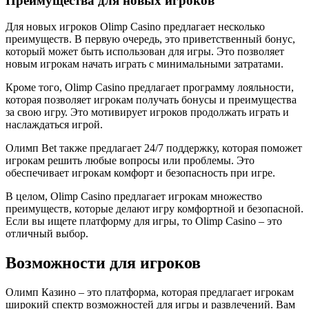
Преимущества для новых игроков
Для новых игроков Olimp Casino предлагает несколько
преимуществ. В первую очередь, это приветственный бонус,
который может быть использован для игры. Это позволяет
новым игрокам начать играть с минимальными затратами.
Кроме того, Olimp Casino предлагает программу лояльности,
которая позволяет игрокам получать бонусы и преимущества
за свою игру. Это мотивирует игроков продолжать играть и
наслаждаться игрой.
Олимп Bet также предлагает 24/7 поддержку, которая поможет
игрокам решить любые вопросы или проблемы. Это
обеспечивает игрокам комфорт и безопасность при игре.
В целом, Olimp Casino предлагает игрокам множество
преимуществ, которые делают игру комфортной и безопасной.
Если вы ищете платформу для игры, то Olimp Casino – это
отличный выбор.
Возможности для игроков
Олимп Казино – это платформа, которая предлагает игрокам
широкий спектр возможностей для игры и развлечений. Вам