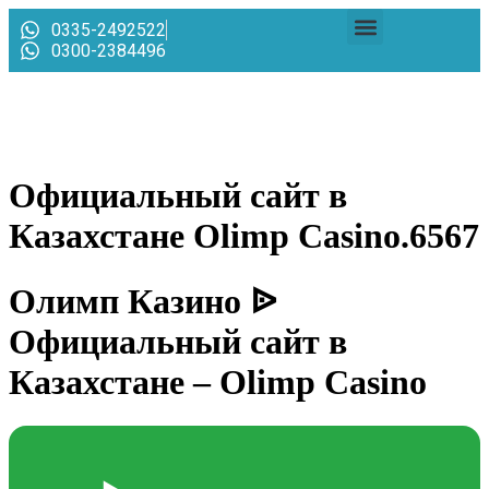
0335-2492522
0300-2384496
Официальный сайт в
Казахстане Olimp Casino.6567
Олимп Казино ᐉ
Официальный сайт в
Казахстане – Olimp Casino