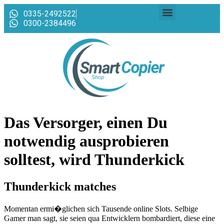
0335-2492522
0300-2384496
Das Versorger, einen Du
notwendig ausprobieren
solltest, wird Thunderkick
Thunderkick matches
Momentan ermi�glichen sich Tausende online Slots. Selbige
Gamer man sagt, sie seien qua Entwicklern bombardiert, diese eine