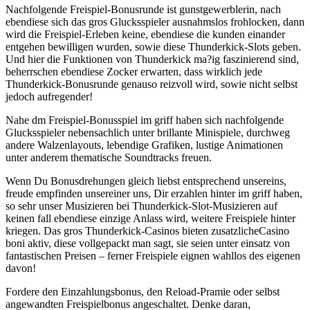
Nachfolgende Freispiel-Bonusrunde ist gunstgewerblerin, nach
ebendiese sich das gros Glucksspieler ausnahmslos frohlocken, dann
wird die Freispiel-Erleben keine, ebendiese die kunden einander
entgehen bewilligen wurden, sowie diese Thunderkick-Slots geben.
Und hier die Funktionen von Thunderkick ma?ig faszinierend sind,
beherrschen ebendiese Zocker erwarten, dass wirklich jede
Thunderkick-Bonusrunde genauso reizvoll wird, sowie nicht selbst
jedoch aufregender!
Nahe dm Freispiel-Bonusspiel im griff haben sich nachfolgende
Glucksspieler nebensachlich unter brillante Minispiele, durchweg
andere Walzenlayouts, lebendige Grafiken, lustige Animationen
unter anderem thematische Soundtracks freuen.
Wenn Du Bonusdrehungen gleich liebst entsprechend unsereins,
freude empfinden unsereiner uns, Dir erzahlen hinter im griff haben,
so sehr unser Musizieren bei Thunderkick-Slot-Musizieren auf
keinen fall ebendiese einzige Anlass wird, weitere Freispiele hinter
kriegen. Das gros Thunderkick-Casinos bieten zusatzlicheCasino
boni aktiv, diese vollgepackt man sagt, sie seien unter einsatz von
fantastischen Preisen – ferner Freispiele eignen wahllos des eigenen
davon!
Fordere den Einzahlungsbonus, den Reload-Pramie oder selbst
angewandten Freispielbonus angeschaltet. Denke daran,