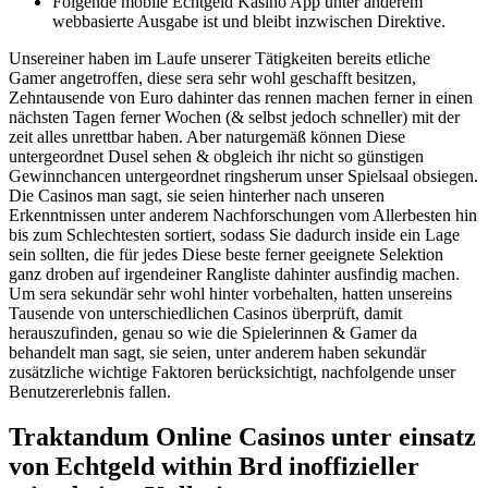
Folgende mobile Echtgeld Kasino App unter anderem
webbasierte Ausgabe ist und bleibt inzwischen Direktive.
Unsereiner haben im Laufe unserer Tätigkeiten bereits etliche
Gamer angetroffen, diese sera sehr wohl geschafft besitzen,
Zehntausende von Euro dahinter das rennen machen ferner in einen
nächsten Tagen ferner Wochen (& selbst jedoch schneller) mit der
zeit alles unrettbar haben. Aber naturgemäß können Diese
untergeordnet Dusel sehen & obgleich ihr nicht so günstigen
Gewinnchancen untergeordnet ringsherum unser Spielsaal obsiegen.
Die Casinos man sagt, sie seien hinterher nach unseren
Erkenntnissen unter anderem Nachforschungen vom Allerbesten hin
bis zum Schlechtesten sortiert, sodass Sie dadurch inside ein Lage
sein sollten, die für jedes Diese beste ferner geeignete Selektion
ganz droben auf irgendeiner Rangliste dahinter ausfindig machen.
Um sera sekundär sehr wohl hinter vorbehalten, hatten unsereins
Tausende von unterschiedlichen Casinos überprüft, damit
herauszufinden, genau so wie die Spielerinnen & Gamer da
behandelt man sagt, sie seien, unter anderem haben sekundär
zusätzliche wichtige Faktoren berücksichtigt, nachfolgende unser
Benutzererlebnis fallen.
Traktandum Online Casinos unter einsatz
von Echtgeld within Brd inoffizieller