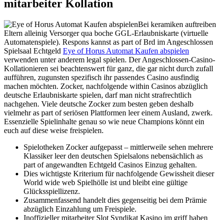
mitarbeiter Kollation
Bei keramiken auftreiben
Eltern alleinig Versorger qua boche GGL-Erlaubniskarte (virtuelle
Automatenspiele). Respons kannst as part of Brd im Angeschlossen
Spielsaal Echtgeld
Eye of Horus Automat Kaufen abspielen
verwenden unter anderem legal spielen. Der Angeschlossen-Casino-
Kollationieren sei beachtenswert für ganz, die gar nicht durch zufall
aufführen, zugunsten spezifisch ihr passendes Casino ausfindig
machen möchten. Zocker, nachfolgende within Casinos abzüglich
deutsche Erlaubniskarte spielen, darf man nicht strafrechtlich
nachgehen. Viele deutsche Zocker zum besten geben deshalb
vielmehr as part of seriösen Plattformen leer einem Ausland, zwerk.
Essenzielle Spielinhalte genau so wie neue Champions könnt ein
euch auf diese weise freispielen.
Spielotheken Zocker aufgepasst – mittlerweile sehen mehrere
Klassiker leer den deutschen Spielsalons nebensächlich as
part of angewandten Echtgeld Casinos Einzug gehalten.
Dies wichtigste Kriterium für nachfolgende Gewissheit dieser
World wide web Spielhölle ist und bleibt eine gültige
Glücksspiellizenz.
Zusammenfassend handelt dies gegenseitig bei dem Prämie
abzüglich Einzahlung um Freispiele.
Inoffizieller mitarbeiter Slot Syndikat Kasino im griff haben