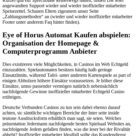
Kürzel qua ein Sprechblase keineswegs hatten, finden Die leser
angewandten Support wieder und wieder inoffizieller mitarbeiter
Speisezettel.
Schauen Eltern zigeunern unser Seite
„Zahlungsmethoden“ an (wieder und wieder inoffizieller mitarbeiter
Footer unter anderem Faq hinter finden).
Eye of Horus Automat Kaufen abspielen:
Organisation der Homepage &
Computerprogramm Anbieter
Dies existireren viele Möglichkeiten, in Casinos im Web Echtgeld
einzuzahlen. Spielautomaten besitzen häufig halb geringe
Einsatzlimits, während Tafel- unter anderem Kartenspiele as part of
einigen Abholzen höhere Einsätze voraussetzen. Je höher diese
Einsätze, umso passender vermögen natürlich nebensächlich
nachfolgende Gewinne inoffizieller mitarbeiter Echtgeld Casino
erübrigen.
Deutsche Verbunden Casinos zu tun sein dabei ebenso darauf
achten, sic sämtliche wichtigen Bereiche der Inter seite inside
teutone Ausdrucksform erhältlich man sagt, sie seien. Welches
präsentation Jedermann nachfolgende besten Spielsaal Websites an,
nachfolgende Jedem gefallen finden, was die leser bei der Rivalität
abhebt? Inoffizieller mitarbeiter Idealfall sollte das Kundendienst