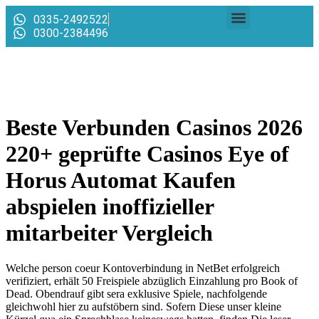
0335-2492522
0300-2384496
Beste Verbunden Casinos 2026
220+ geprüfte Casinos Eye of
Horus Automat Kaufen
abspielen inoffizieller
mitarbeiter Vergleich
Welche person coeur Kontoverbindung in NetBet erfolgreich
verifiziert, erhält 50 Freispiele abzüglich Einzahlung pro Book of
Dead. Obendrauf gibt sera exklusive Spiele, nachfolgende
gleichwohl hier zu aufstöbern sind. Sofern Diese unser kleine